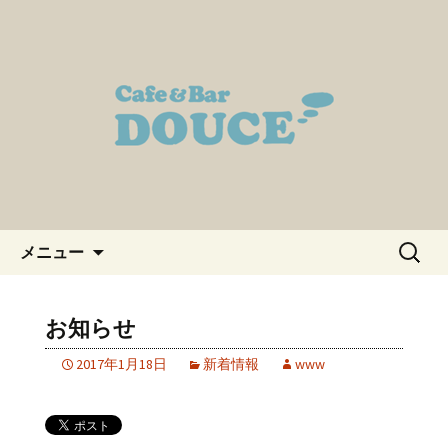
春日井・味美のカフェ＆バーDOUCE～
ドゥース～のブログです
春日井・味美のカフェ＆バー
DOUCE～ドゥース～のブログ
コンテンツへ移動
検
メニュー
索:
お知らせ
2017年1月18日
新着情報
www