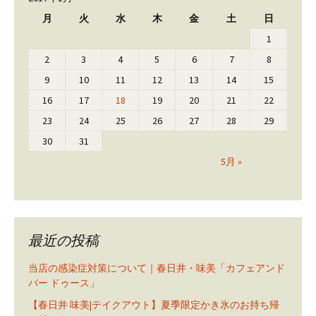
月
火
水
木
金
土
日
1
2
3
4
5
6
7
8
9
10
11
12
13
14
15
16
17
18
19
20
21
22
23
24
25
26
27
28
29
30
31
5月 »
最近の投稿
当店の感染症対策について｜春日井・味美「カフェアンド
バー ドゥース」
【春日井 味美|テイクアウト】夏季限定かき氷のお持ち帰